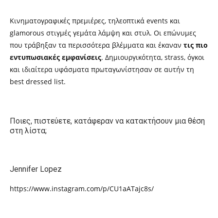
K
ινηματογραφικές πρεμιέρες, τηλεοπτικά
events
και
glamorous
στιγμές γεμάτα λάμψη και στυλ. Οι επώνυμες
που τράβηξαν τα περισσότερα βλέμματα και έκαναν
τις πιο
εντυπωσιακές εμφανίσεις
. Δημιουργικότητα,
strass,
όγκοι
και ιδιαίτερα υφάσματα πρωταγωνίστησαν σε αυτήν τη
best dressed list.
Ποιες, πιστεύετε, κατάφεραν να κατακτήσουν μια θέση
στη λίστα;
Jennifer Lopez
https://www.instagram.com/p/CU1aATajc8s/