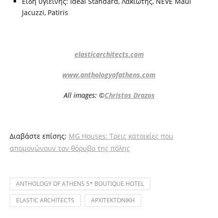
Είδη υγιεινής: Ideal Standard, Λακιώτης, ΝEVE Maui
Jacuzzi, Patiris
elasticarchitects.com
www.anthologyofathens.com
All images: ©
Christos Drazos
Διαβάστε επίσης:
MG Houses: Τρεις κατοικίες που
απομονώνουν τον θόρυβο της πόλης
ANTHOLOGY OF ATHENS 5* BOUTIQUE HOTEL
ELASTIC ARCHITECTS
ΑΡΧΙΤΕΚΤΟΝΙΚΗ