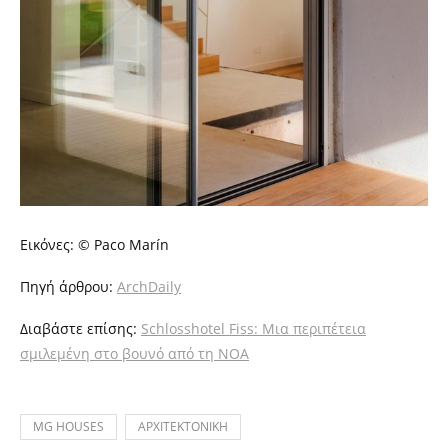
Εικόνες: © Paco Marín
Πηγή άρθρου:
ArchDaily
Διαβάστε επίσης:
Schlosshotel Fiss: Μια περιπέτεια
σμιλεμένη στο βουνό από τη NOA
MG HOUSES
ΑΡΧΙΤΕΚΤΟΝΙΚΗ