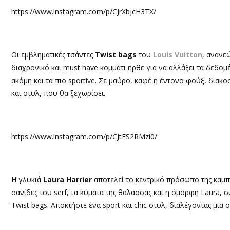
https://www.instagram.com/p/CJrXbjcH3TX/
Οι εμβληματικές τσάντες
Twist bags
του
Louis Vuitton
, ανανε
διαχρονικό και must have κομμάτι ήρθε για να αλλάξει τα δεδομ
ακόμη και τα πιο sportive. Σε μαύρο, καφέ ή έντονο φούξ, διακ
και στυλ, που θα ξεχωρίσει.
https://www.instagram.com/p/CJtFS2RMzi0/
Η γλυκιά
Laura Harrier
αποτελεί το κεντρικό πρόσωπο της καμπά
σανίδες του serf, τα κύματα της θάλασσας και η όμορφη Laura,
Twist bags. Αποκτήστε ένα sport και chic στυλ, διαλέγοντας μια