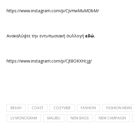
https://www.instagram.com/p/CJvHwMuMDbM/
Ανακαλύψτε την εντυπωσιακή συλλογή
εδώ
.
https://www.instagram.com/p/CJt8OKXHcjg/
BEASH
COAST
COZYVIBE
FASHION
FASHION NEWS
LV MONOGRAM
MALIBU
NEW BAGS
NEW CAMPAIGN