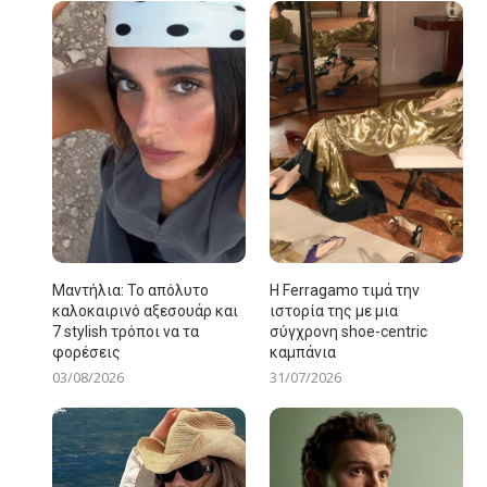
Μαντήλια: Το απόλυτο
Η Ferragamo τιμά την
καλοκαιρινό αξεσουάρ και
ιστορία της με μια
7 stylish τρόποι να τα
σύγχρονη shoe-centric
φορέσεις
καμπάνια
03/08/2026
31/07/2026