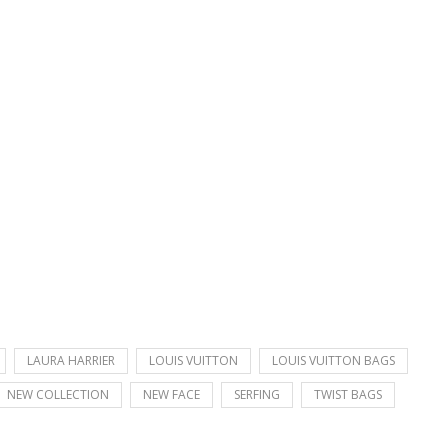
LAURA HARRIER
LOUIS VUITTON
LOUIS VUITTON BAGS
NEW COLLECTION
NEW FACE
SERFING
TWIST BAGS