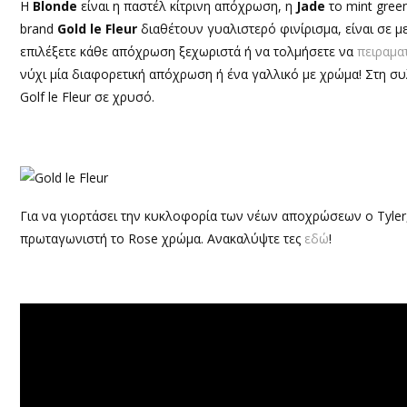
H
Blonde
είναι η παστέλ κίτρινη απόχρωση, η
Jade
το mint green
brand
Gold le Fleur
διαθέτουν γυαλιστερό φινίρισμα, είναι σε μ
επιλέξετε κάθε απόχρωση ξεχωριστά ή να τολμήσετε να
πειραματ
νύχι μία διαφορετική απόχρωση ή ένα γαλλικό με χρώμα! Στη συ
Golf le Fleur σε χρυσό.
Για να γιορτάσει την κυκλοφορία των νέων αποχρώσεων o Tyler
πρωταγωνιστή το Rose χρώμα. Ανακαλύψτε τες
εδώ
!