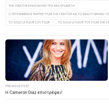
THE CREATOR ΚΥΚΛΟΦΟΡΕΙ ΤΡΙΑ ΝΕΑ ΧΡΩΜΑΤΑ!
Ο ΠΕΤΥΧΗΜΕΝΟΣ RAPPER TYLER THE CREATOR ΚΑΙ ΤΟ BEAUTY BRAND ΤΟ
ΤΟ GOLD LE FLEUR ΤΟΥ TYLER
ΤΟ GOLD LE FLEUR ΤΟΥ TYLER THE 
PREVIOUS POST
Η Cameron Diaz επιστρέφει!