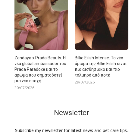
Zendaya x Prada Beauty: Η
Billie Eilish Intense: Το νέο
νέα global ambassador του
άρωμα της Billie Eilish είναι
Prada Paradoxe και το
πιο αισθησιακό και πιο
άρωμα που σηματοδοτεί
τολμηρό από ποτέ
μια νέα εποχή
29/07/2026
30/07/2026
Newsletter
Subscribe my newsletter for latest news and pet care tips.