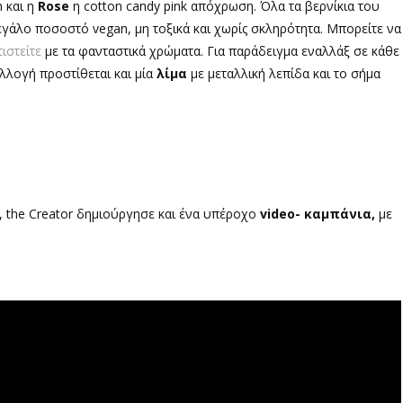
 και η
Rose
η cotton candy pink απόχρωση. Όλα τα βερνίκια του
εγάλο ποσοστό vegan, μη τοξικά και χωρίς σκληρότητα. Μπορείτε να
ιστείτε
με τα φανταστικά χρώματα. Για παράδειγμα εναλλάξ σε κάθε
λλογή προστίθεται και μία
λίμα
με μεταλλική λεπίδα και το σήμα
, the Creator δημιούργησε και ένα υπέροχο
video- καμπάνια,
με