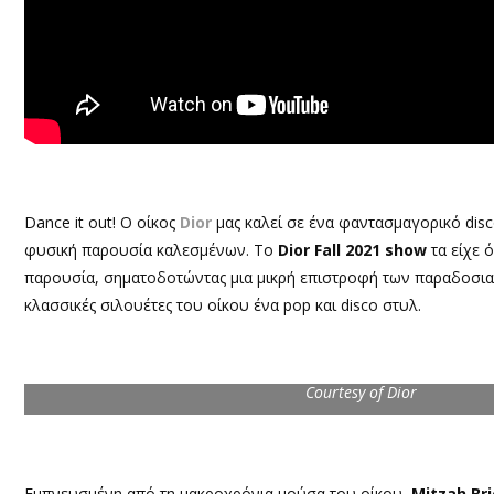
Dance it out! Ο οίκος
Dior
μας καλεί σε ένα φαντασμαγορικό disc
φυσική παρουσία καλεσμένων. Το
Dior Fall 2021 show
τα είχε 
παρουσία, σηματοδοτώντας μια μικρή επιστροφή των παραδοσι
κλασσικές σιλουέτες του οίκου ένα pop και disco στυλ.
Courtesy of Dior
Εμπνευσμένη από τη μακροχρόνια μούσα του οίκου,
Mitzah Bri