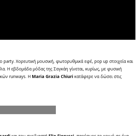
o party. Χορευτική μουσική, φωτορυθμικά εφέ, pop up στοιχεία και
όλα. Η εβδομάδα μόδας της Σαγκάη γίνεται, κυρίως, με φυσική
ακών runways. Η
Maria Grazia Chiuri
κατάφερε να δώσει στις
cardi
και τον σχεδιαστή
Elio Fiorucci,
παρέσυρε το κοινό σε ένα