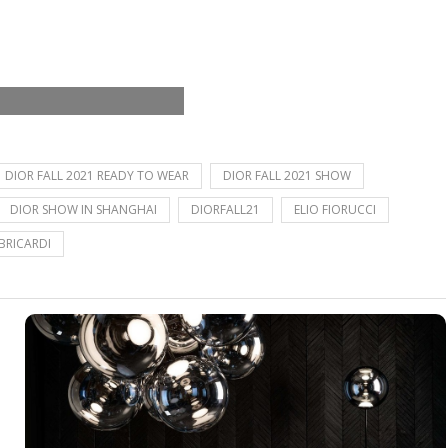
DIOR FALL 2021 READY TO WEAR
DIOR FALL 2021 SHOW
DIOR SHOW IN SHANGHAI
DIORFALL21
ELIO FIORUCCI
BRICARDI