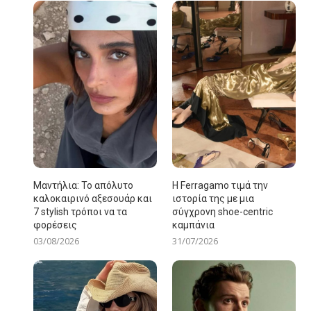
Μαντήλια: Το απόλυτο
Η Ferragamo τιμά την
καλοκαιρινό αξεσουάρ και
ιστορία της με μια
7 stylish τρόποι να τα
σύγχρονη shoe-centric
φορέσεις
καμπάνια
03/08/2026
31/07/2026