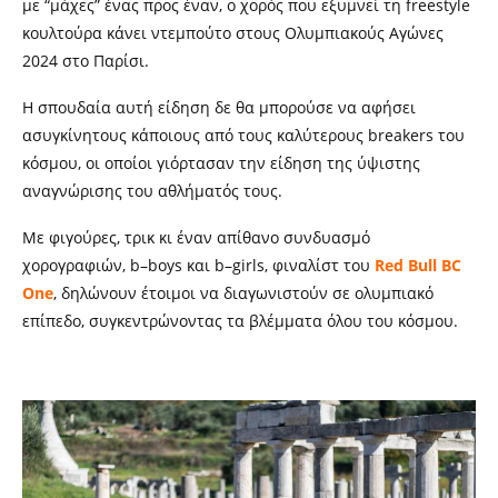
με “μάχες” ένας προς έναν,
o
χορός που εξυμνεί τη freestyle
κουλτούρα κάνει ντεμπούτο στους Ολυμπιακούς Αγώνες
2024 στο Παρίσι.
Η σπουδαία αυτή είδηση δε θα μπορούσε να αφήσει
ασυγκίνητους κάποιους από τους καλύτερους
breakers
του
κόσμου, οι οποίοι γιόρτασαν την είδηση της ύψιστης
αναγνώρισης του αθλήματός τους.
Με φιγούρες, τρικ κι έναν απίθανο συνδυασμό
χορογραφιών,
b
–
boys
και
b
–
girls
, φιναλίστ του
Red Bull BC
One
, δηλώνουν έτοιμοι να διαγωνιστούν σε ολυμπιακό
επίπεδο, συγκεντρώνοντας τα βλέμματα όλου του κόσμου.