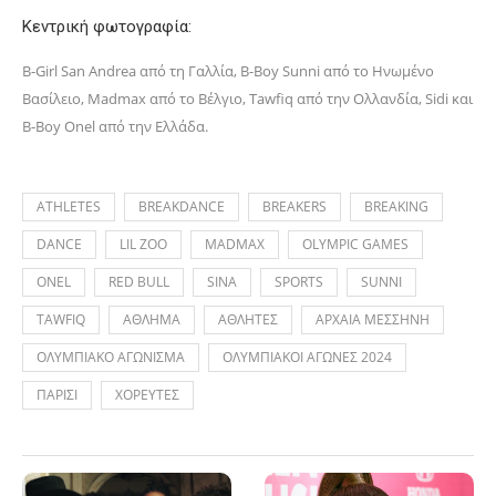
Κεντρική φωτογραφία:
B-Girl San Andrea
από τη Γαλλία
, B-Boy Sunni
από το Ηνωμένο
Βασίλειο
, Madmax
από το
Βέλγιο
, Tawfiq
από την Ολλανδία
, Sidi
και
B-Boy Onel
από την Ελλάδα
.
ATHLETES
BREAKDANCE
BREAKERS
BREAKING
DANCE
LIL ZOO
MADMAX
OLYMPIC GAMES
ONEL
RED BULL
SINA
SPORTS
SUNNI
TAWFIQ
ΑΘΛΗΜΑ
ΑΘΛΗΤΕΣ
ΑΡΧΑΙΑ ΜΕΣΣΗΝΗ
ΟΛΥΜΠΙΑΚΟ ΑΓΩΝΙΣΜΑ
ΟΛΥΜΠΙΑΚΟΙ ΑΓΩΝΕΣ 2024
ΠΑΡΙΣΙ
ΧΟΡΕΥΤΕΣ