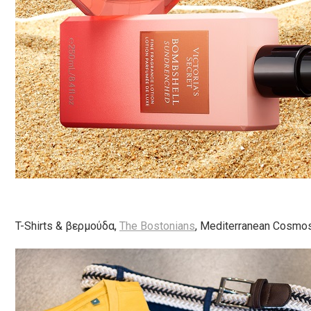
T-Shirts & βερμούδα,
The Bostonians
, Mediterranean Cosmo