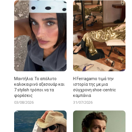
Μαντήλια: Το απόλυτο
Η Ferragamo τιμά την
καλοκαιρινό αξεσουάρ και
ιστορία της με μια
7 stylish τρόποι να τα
σύγχρονη shoe-centric
φορέσεις
καμπάνια
03/08/2026
31/07/2026