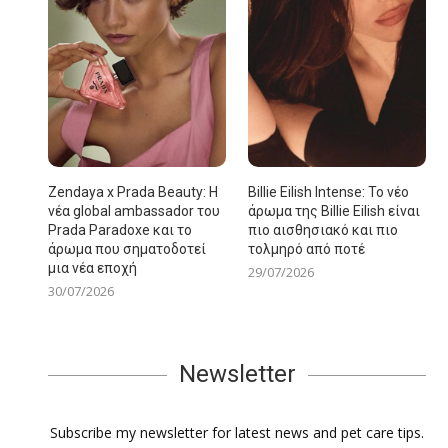
Zendaya x Prada Beauty: Η
Billie Eilish Intense: Το νέο
νέα global ambassador του
άρωμα της Billie Eilish είναι
Prada Paradoxe και το
πιο αισθησιακό και πιο
άρωμα που σηματοδοτεί
τολμηρό από ποτέ
μια νέα εποχή
29/07/2026
30/07/2026
Newsletter
Subscribe my newsletter for latest news and pet care tips.