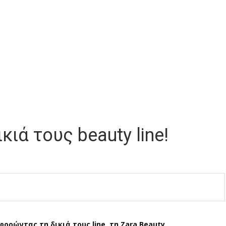
κιά τους beauty line!
ρώντας τη δικιά τους line, τη Zara Beauty.