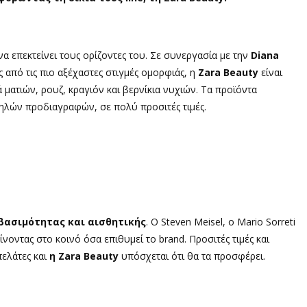
α επεκτείνει τους ορίζοντες του. Σε συνεργασία με την
Diana
ς από τις πιο αξέχαστες στιγμές ομορφιάς, η
Zara Beauty
είναι
ά ματιών, ρουζ, κραγιόν και βερνίκια νυχιών. Τα προϊόντα
ηλών προδιαγραφών, σε πολύ προσιτές τιμές.
βασιμότητας και αισθητικής
. Ο Steven Meisel, ο Mario Sorreti
οντας στο κοινό όσα επιθυμεί το brand. Προσιτές τιμές και
πελάτες και
η Zara Beauty
υπόσχεται ότι θα τα προσφέρει.