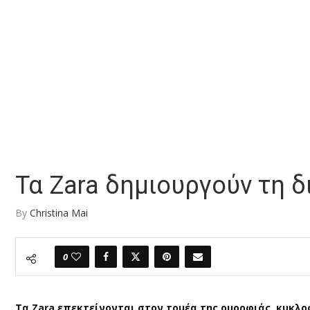
Τα Zara δημιουργούν τη δι
By
Christina Mai
0
Τα Zara επεκτείνονται στον τομέα της ομορφιάς, κυκλοφο