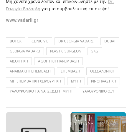
Μη χάνετε χρόνο λοιπόν και επικοινωνήστε με την
Dr.
Γεωργία Βαδαρλή
για μια συμβουλευτική επίσκεψη!
www.vadarli.gr
BOTOX
CLINIC VIE
DR GEORGIA VADARLI
DUBAI
GEORGIA VADARLI
PLASTIC SURGEON
SKG
ΑΙΣΘΗΤΙΚΗ
ΑΙΣΘΗΤΙΚΗ ΠΑΡΕΜΒΑΣΗ
ΑΝΑΙΜΑΚΤΗ ΕΠΕΜΒΑΣΗ
ΕΠΕΜΒΑΣΗ
ΘΕΣΣΑΛΟΝΙΚΗ
ΜΗ ΕΠΕΜΒΑΤΙΚΗ ΧΕΙΡΟΥΡΓΙΚΗ
ΜΥΤΗ
ΡΙΝΟΠΛΑΣΤΙΚΗ
ΥΑΛΟΥΡΟΝΙΚΟ ΓΙΑ ΝΑ ΙΣΙΩΣΕΙ Η ΜΥΤΗ
ΥΑΛΟΥΡΟΝΙΚΟ ΟΞΥ