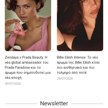
Zendaya x Prada Beauty: Η
Billie Eilish Intense: Το νέο
νέα global ambassador του
άρωμα της Billie Eilish είναι
Prada Paradoxe και το
πιο αισθησιακό και πιο
άρωμα που σηματοδοτεί μια
τολμηρό από ποτέ
νέα εποχή
29/07/2026
30/07/2026
Newsletter