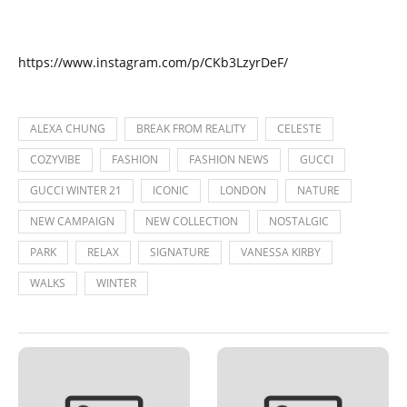
https://www.instagram.com/p/CKb3LzyrDeF/
ALEXA CHUNG
BREAK FROM REALITY
CELESTE
COZYVIBE
FASHION
FASHION NEWS
GUCCI
GUCCI WINTER 21
ICONIC
LONDON
NATURE
NEW CAMPAIGN
NEW COLLECTION
NOSTALGIC
PARK
RELAX
SIGNATURE
VANESSA KIRBY
WALKS
WINTER