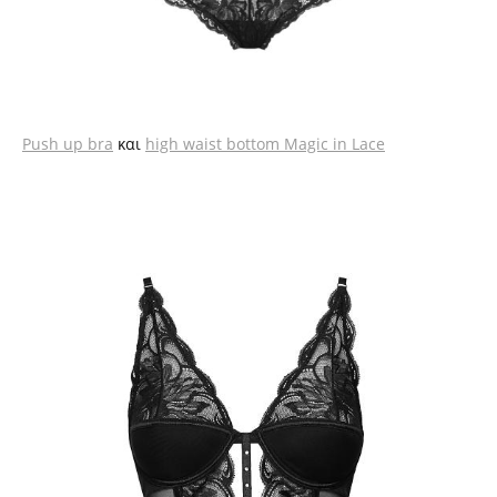
Push up bra
και
high waist bottom Magic in Lace