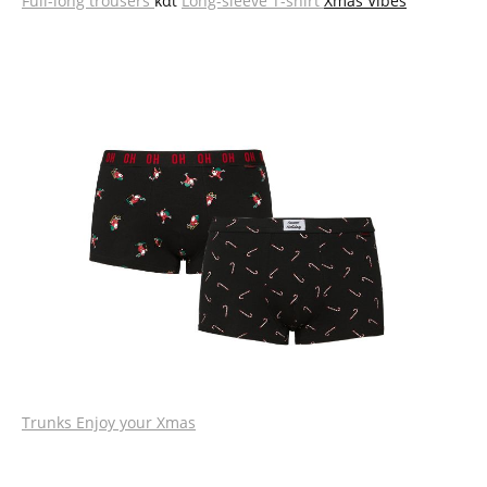
Full-long trousers
και
Long-sleeve T-shirt
Xmas Vibes
Trunks Enjoy your Xmas