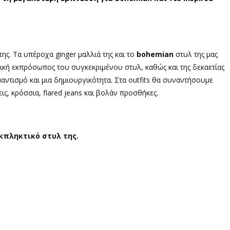
ης. Τα υπέροχα ginger μαλλιά της και το
bohemian
στυλ της μας
τική εκπρόσωπος του συγκεκριμένου στυλ, καθώς και της δεκαετίας
ομαντισμό και μια δημιουργικότητα. Στα outfits θα συναντήσουμε
ις, κρόσσια, flared jeans και βολάν προσθήκες.
κπληκτικό στυλ της.