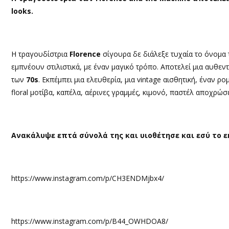
looks.
Η τραγουδίστρια
Florence
σίγουρα δε διάλεξε τυχαία το όνομα τ
εμπνέουν στιλιστικά, με έναν μαγικό τρόπο. Αποτελεί μια αυθεν
των
70s
. Εκπέμπει μια ελευθερία, μια vintage αισθητική, έναν ρ
floral μοτίβα, καπέλα, αέρινες γραμμές, κιμονό, παστέλ αποχρώσε
Ανακάλυψε επτά σύνολά της και υιοθέτησε και εσύ το ε
https://www.instagram.com/p/CH3ENDMjbx4/
https://www.instagram.com/p/B44_OWHDOA8/