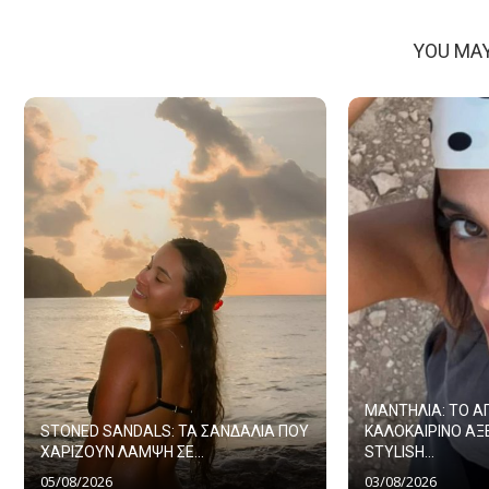
YOU MAY
ΜΑΝΤΗΛΙΑ: ΤΟ 
STONED SANDALS: ΤΑ ΣΑΝΔΑΛΙΑ ΠΟΥ
ΚΑΛΟΚΑΙΡΙΝΟ ΑΞ
ΧΑΡΙΖΟΥΝ ΛΑΜΨΗ ΣΕ...
STYLISH...
05/08/2026
03/08/2026