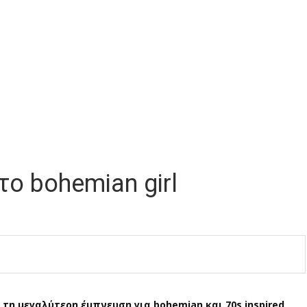
το bohemian girl
 τη μεγαλύτερη έμπνευση για bohemian και 70s inspired