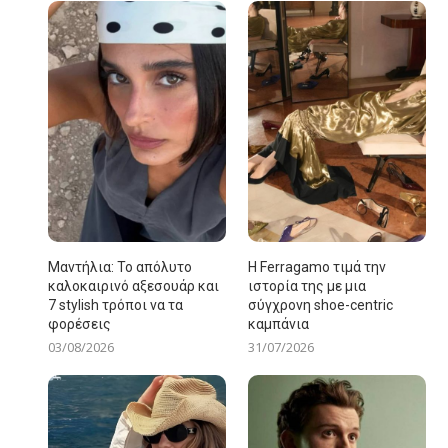
Μαντήλια: Το απόλυτο
Η Ferragamo τιμά την
καλοκαιρινό αξεσουάρ και
ιστορία της με μια
7 stylish τρόποι να τα
σύγχρονη shoe-centric
φορέσεις
καμπάνια
03/08/2026
31/07/2026