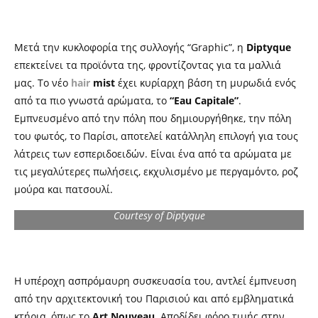
Μετά την κυκλοφορία της συλλογής “Graphic”, η
Diptyque
επεκτείνει τα προϊόντα της, φροντίζοντας για τα μαλλιά
μας. Το νέο
hair
mist
έχει κυρίαρχη βάση τη μυρωδιά ενός
από τα πιο γνωστά αρώματα, το
“Eau Capitale”
.
Εμπνευσμένο από την πόλη που δημιουργήθηκε, την πόλη
του φωτός, το Παρίσι, αποτελεί κατάλληλη επιλογή για τους
λάτρεις των εσπεριδοειδών. Είναι ένα από τα αρώματα με
τις μεγαλύτερες πωλήσεις, εκχυλισμένο με περγαμόντο, ροζ
μούρα και πατσουλί.
Courtesy of Diptyque
Η υπέροχη ασπρόμαυρη συσκευασία του, αντλεί έμπνευση
από την αρχιτεκτονική του Παρισιού και από εμβληματικά
κτήρια, όπως το
Art Nouveau
. Αποδίδει φόρο τιμής στην