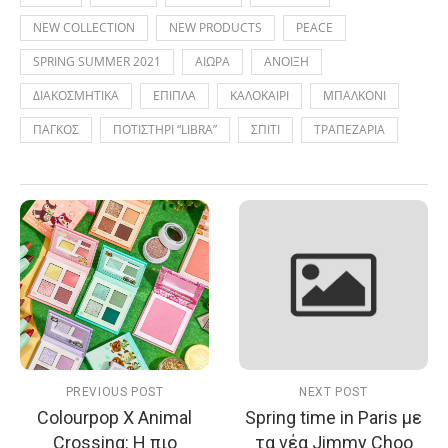
NEW COLLECTION
NEW PRODUCTS
PEACE
SPRING SUMMER 2021
ΑΙΩΡΑ
ΑΝΟΙΞΗ
ΔΙΑΚΟΣΜΗΤΙΚΑ
ΕΠΙΠΛΑ
ΚΑΛΟΚΑΙΡΙ
ΜΠΑΛΚΟΝΙ
ΠΑΓΚΟΣ
ΠΟΤΙΣΤΗΡΙ “LIBRA”
ΣΠΙΤΙ
ΤΡΑΠΕΖΑΡΙΑ
PREVIOUS POST
NEXT POST
Colourpop X Animal
Spring time in Paris με
Crossing: Η πιο
τα νέα Jimmy Choo