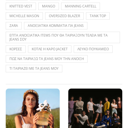
KNITTED VEST
MANGO
MANNING CARTELL
MICHELLE MASON
OVERSIZED BLAZER
TANK TOP
ZARA
ΑΝΟΙΞΙΑΤΙΚΑ ΚΟΜΜΑΤΙΑ ΓΙΑ JEANS
ΕΠΤΑ ΑΝΟΙΞΙΑΤΙΚΑ ITEMS ΠΟΥ ΘΑ ΤΑΙΡΙΑΞΟΥΝ ΤΕΛΕΙΑ ΜΕ ΤΑ
JEANS ΣΟΥ
ΚΟΡΣΕΣ
ΚΟΤΛΕ Η ΚΑΡΟ JACKET
ΛΕΥΚΟ ΠΟΥΚΑΜΙΣΟ
ΠΩΣ ΝΑ ΤΑΙΡΙΑΞΩ ΤΑ JEANS ΜΟΥ ΤΗΝ ΑΝΟΙΞΗ
ΤΙ ΤΑΙΡΙΑΖΕΙ ΜΕ ΤΑ JEANS ΜΟΥ