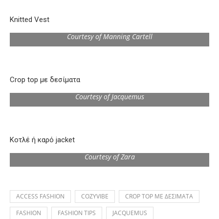
Knitted Vest
Courtesy of Manning Cartell
Crop top με δεσίματα
Courtesy of Jacquemus
Κοτλέ ή καρό jacket
Courtesy of Zara
ACCESS FASHION
COZYVIBE
CROP TOP ΜΕ ΔΕΣΙΜΑΤΑ
FASHION
FASHION TIPS
JACQUEMUS