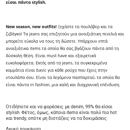
είσαι πάντα stylish.
New season, new outfits!
Ξεχάστε τα πουλόβερ και τα
ζιβάγκο! Τα jeans σας επιζητούν μια ανοιξιάτικη πινελιά και
μπορείτε εύκολα να τους τη δώσετε. Υπάρχουν επτά
ανοιξιάτικα items τα οποία θα σας βγάζουν πάντα από τη
δύσκολη θέση. Είναι must have και εξαιρετικά
ευκολοφόρετα. Εκτός από τα jeans, τα συγκεκριμένα
κομμάτια είναι basic για κάθε ρούχο που έχεις στην
ντουλάπα σου. Είναι τα λεγόμενα πασπαρτού, τα οποία θα
είναι πάντα in fashion, μια καλή και διαχρονική επένδυση.
Οτιδήποτε και να φορέσεις με denim, 99% θα είσαι
stylish. Φέτος, όμως, κάποια items είναι πολύ πιο hot
και trendy, οπότε μη διστάζεις να τα δοκιμάσεις.
Λευκό πουκάμισο