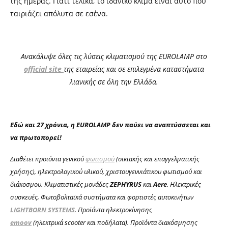
της ημέρας. Γιατί τελικά, το ιδανικό κλίμα είναι αυτό που
ταιριάζει απόλυτα σε εσένα.
Ανακάλυψε όλες τις λύσεις κλιματισμού της
EUROLAMP
στο
official site
της εταιρείας και σε επιλεγμένα καταστήματα
λιανικής σε όλη την Ελλάδα.
Εδώ και 27 χρόνια, η
EUROLAMP
δεν παύει να αναπτύσσεται και
να πρωτοπορεί
!
Διαθέτει προϊόντα γενικού
φωτισμού
(οικιακής και επαγγελματικής
χρήσης), ηλεκτρολογικού υλικού, χριστουγεννιάτικου φωτισμού και
διάκοσμου. Κλιματιστικές μονάδες
ZEPHYRUS
και
Aere
. Ηλεκτρικές
συσκευές, Φωτοβολταϊκά συστήματα και φορτιστές αυτοκινήτων
LIGHTBORN
SYSTEMS
. Προϊόντα ηλεκτροκίνησης
emoov
(ηλεκτρικά
scooter
και ποδήλατα). Προϊόντα διακόσμησης