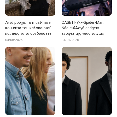
Λινά ρούχα: Τα must-have
CASETiFY-x-Spider-Man:
κομμάτια του καλοκαιριού
Νέα συλλογή gadgets
και πώς να τα συνδυάσετε
ενόψει της νέας ταινίας
04/08/2026
31/07/2026