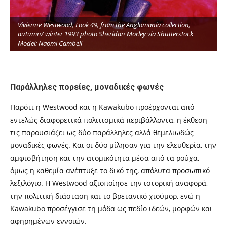
Vivienne Westwood, Look 49, from the Anglomania collection,
autumn/ winter 1993 photo Sheridan Morley via Shutterstock
Model: Naomi Cambell
Παράλληλες πορείες, μοναδικές φωνές
Παρότι η Westwood και η Kawakubo προέρχονται από
εντελώς διαφορετικά πολιτισμικά περιβάλλοντα, η έκθεση
τις παρουσιάζει ως δύο παράλληλες αλλά θεμελιωδώς
μοναδικές φωνές. Και οι δύο μίλησαν για την ελευθερία, την
αμφισβήτηση και την ατομικότητα μέσα από τα ρούχα,
όμως η καθεμία ανέπτυξε το δικό της, απόλυτα προσωπικό
λεξιλόγιο. Η Westwood αξιοποίησε την ιστορική αναφορά,
την πολιτική διάσταση και το βρετανικό χιούμορ, ενώ η
Kawakubo προσέγγισε τη μόδα ως πεδίο ιδεών, μορφών και
αφηρημένων εννοιών.