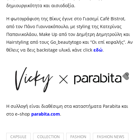
δημιουργικότητα και αισιοδοξία.
Η φωτογράφιση της Βίκυς έγινε στο Γιασεμί Café Bistrot,
από τον
Πάνο Γιαννακόπουλο,
με
s
tyling
της
Κατερίνα
ς
Παπανικολάου, Make Up
από τον
Δημήτρη Δημητρούλη
και
Hairstyling
από
τους
Go_beautytogo και “Οι επί κεφαλής”.
Αν
θέλεις να δεις
backstage
υλικό, κάνε click
εδώ
.
Η συλλογή είναι διαθέσιμη
στα καταστήματα
Parabita
και
στο
e
–
shop
parabita.com
.
CAPSULE
COLLECTION
FASHION
FASHION NEWS