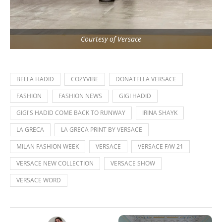
Courtesy of Versace
BELLA HADID
COZYVIBE
DONATELLA VERSACE
FASHION
FASHION NEWS
GIGI HADID
GIGI'S HADID COME BACK TO RUNWAY
IRINA SHAYK
LA GRECA
LA GRECA PRINT BY VERSACE
MILAN FASHION WEEK
VERSACE
VERSACE F/W 21
VERSACE NEW COLLECTION
VERSACE SHOW
VERSACE WORD