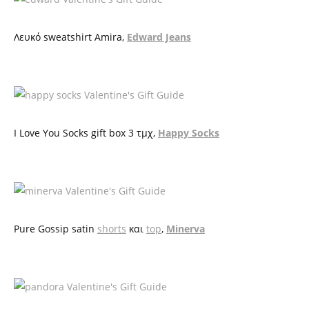
Λευκό
sweatshirt Amira,
Edward Jeans
I Love You Socks gift box
3 τμχ
,
Happy Socks
Pure Gossip
s
atin
s
horts
και
top
,
Minerva