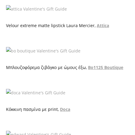
Velour extreme matte lipstick Laura Mercier
,
Attica
Μπλουζοφόρεμα ζιβάγκο με ώμους έξω,
Bo1125 Boutique
Κ
όκκινη
π
ασμίνα
με
print,
Doca