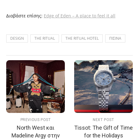
Διαβάστε επίσης:
Edge of Eden – A place to feel it all
DESIGN
THE RITUAL
THE RITUAL HOTEL
ΠΙΣΙΝΑ
PREVIOUS POST
NEXT POST
North West και
Tissot: The Gift of Time
Madeline Argy στην
for the Holidays