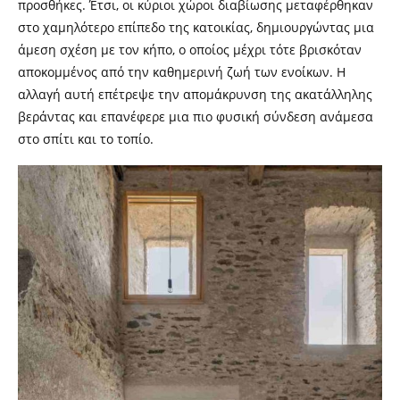
προσθήκες. Έτσι, οι κύριοι χώροι διαβίωσης μεταφέρθηκαν
στο χαμηλότερο επίπεδο της κατοικίας, δημιουργώντας μια
άμεση σχέση με τον κήπο, ο οποίος μέχρι τότε βρισκόταν
αποκομμένος από την καθημερινή ζωή των ενοίκων. Η
αλλαγή αυτή επέτρεψε την απομάκρυνση της ακατάλληλης
βεράντας και επανέφερε μια πιο φυσική σύνδεση ανάμεσα
στο σπίτι και το τοπίο.