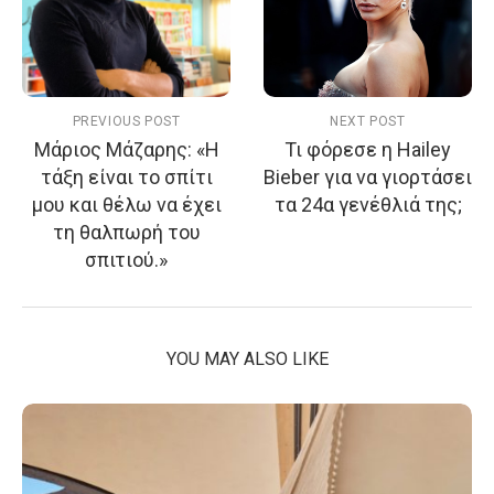
PREVIOUS POST
NEXT POST
Mάριος Μάζαρης: «Η
Τι φόρεσε η Hailey
τάξη είναι το σπίτι
Bieber για να γιορτάσει
μου και θέλω να έχει
τα 24α γενέθλιά της;
τη θαλπωρή του
σπιτιού.»
YOU MAY ALSO LIKE