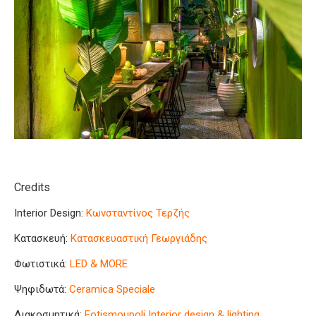
C
redits
Interior Design:
Κωνσταντίνος Τερζής
Κατασκευή:
Kατασκευαστική Γεωργιάδης
Φωτιστικά:
LED & MORE
Ψηφιδωτά:
Ceramica Speciale
Διακοσμητικά:
F
otismoupoli
Interior design & lighting