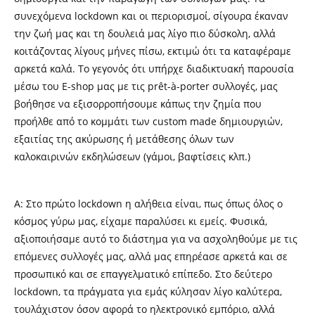
συνεχόμενα lockdown και οι περιορισμοί, σίγουρα έκαναν
την ζωή μας και τη δουλειά μας λίγο πιο δύσκολη, αλλά
κοιτάζοντας λίγους μήνες πίσω, εκτιμώ ότι τα καταφέραμε
αρκετά καλά. Το γεγονός ότι υπήρχε διαδικτυακή παρουσία
μέσω του Ε-shop μας με τις prêt-à-porter συλλογές, μας
βοήθησε να εξισορροπήσουμε κάπως την ζημία που
προήλθε από το κομμάτι των custom made δημιουργιών,
εξαιτίας της ακύρωσης ή μετάθεσης όλων των
καλοκαιρινών εκδηλώσεων (γάμοι, βαφτίσεις κλπ.)
Α: Στο πρώτο lockdown η αλήθεια είναι, πως όπως όλος ο
κόσμος γύρω μας, είχαμε παραλύσει κι εμείς. Φυσικά,
αξιοποιήσαμε αυτό το διάστημα για να ασχοληθούμε με τις
επόμενες συλλογές μας, αλλά μας επηρέασε αρκετά και σε
προσωπικό και σε επαγγελματικό επίπεδο. Στο δεύτερο
lockdown, τα πράγματα για εμάς κύλησαν λίγο καλύτερα,
τουλάχιστον όσον αφορά το ηλεκτρονικό εμπόριο, αλλά