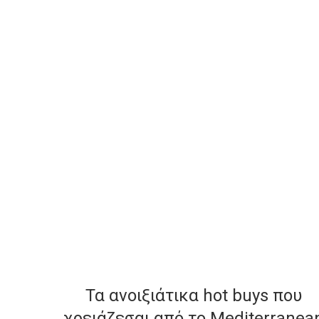
Τα ανοιξιάτικα hot buys που
χρειάζεσαι από το Mediterranea