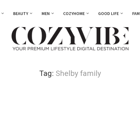
BEAUTY
MEN
COZYHOME
GOOD LIFE
FAM
Tag:
Shelby family