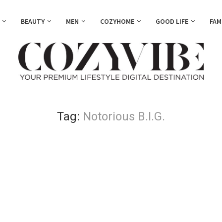
BEAUTY
MEN
COZYHOME
GOOD LIFE
FAM
Tag:
Notorious B.I.G.