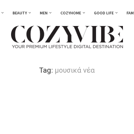
BEAUTY
MEN
COZYHOME
GOOD LIFE
FAM
Tag:
μουσικά νέα