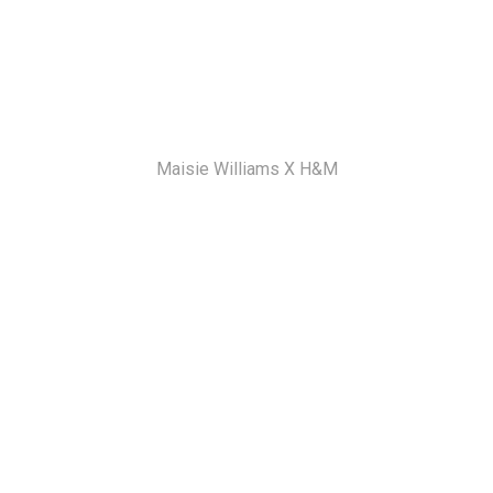
Maisie Williams Χ Η&Μ