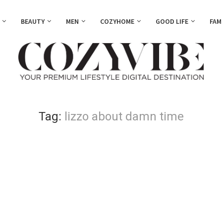
BEAUTY
MEN
COZYHOME
GOOD LIFE
FAM
Tag:
lizzo about damn time