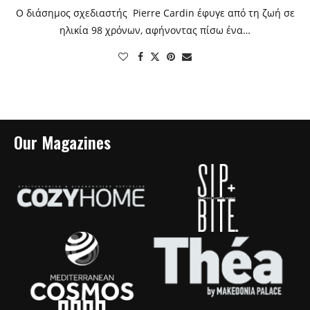
Ο διάσημος σχεδιαστής Pierre Cardin έφυγε από τη ζωή σε
ηλικία 98 χρόνων, αφήνοντας πίσω ένα…
Our Magazines