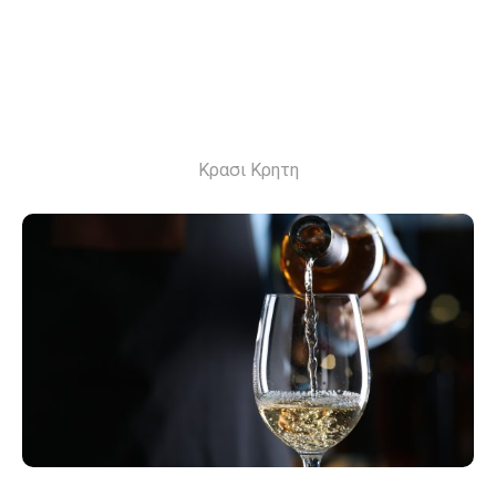
Κρασι Κρητη