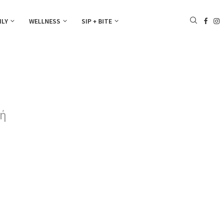
ILY
WELLNESS
SIP + BITE
χή