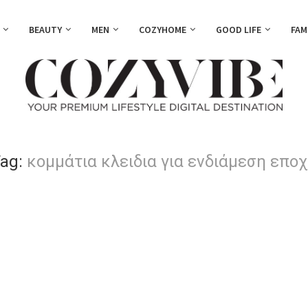
BEAUTY
MEN
COZYHOME
GOOD LIFE
FAM
ag:
κομμάτια κλειδια για ενδιάμεση επο