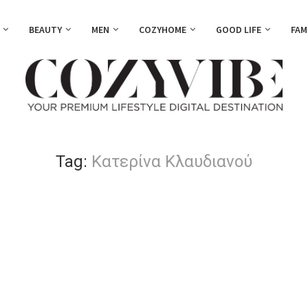
BEAUTY
MEN
COZYHOME
GOOD LIFE
FAM
Tag:
Κατερίνα Κλαυδιανού