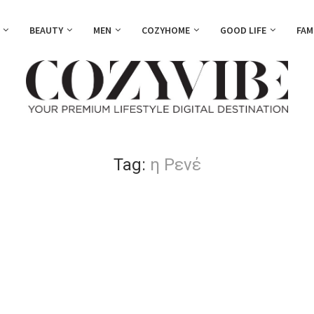
BEAUTY
MEN
COZYHOME
GOOD LIFE
FAM
Tag:
η Ρενέ