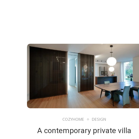
COZYHOME
DESIGN
A contemporary private villa