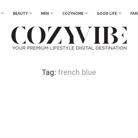
BEAUTY
MEN
COZYHOME
GOOD LIFE
FAM
Tag:
french blue