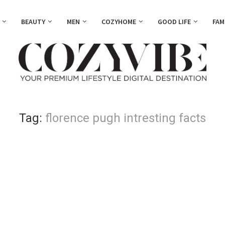
BEAUTY
MEN
COZYHOME
GOOD LIFE
FAM
Tag:
florence pugh intresting facts