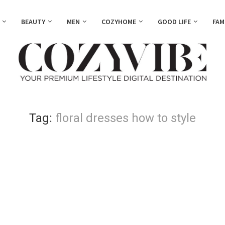
BEAUTY
MEN
COZYHOME
GOOD LIFE
FAM
Tag:
floral dresses how to style