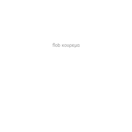
flob κουρεμα