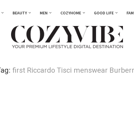
BEAUTY
MEN
COZYHOME
GOOD LIFE
FAM
Tag:
first Riccardo Tisci menswear Burber