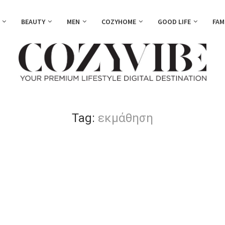
BEAUTY
MEN
COZYHOME
GOOD LIFE
FAM
Tag:
εκμάθηση