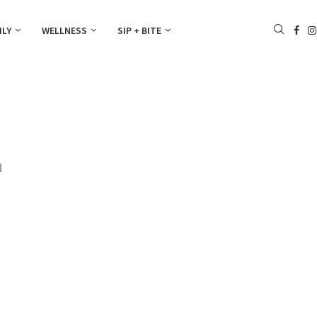
ILY
WELLNESS
SIP + BITE
n