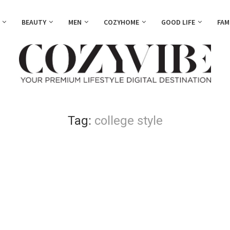
BEAUTY
MEN
COZYHOME
GOOD LIFE
FAM
Tag:
college style