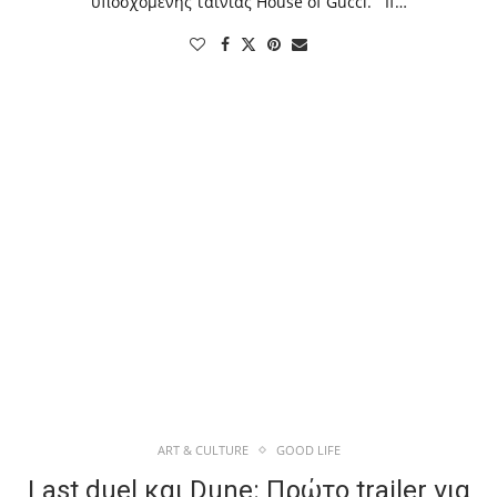
υποσχόμενης ταινίας House of Gucci. If…
ART & CULTURE
GOOD LIFE
Last duel και Dune: Πρώτο trailer για