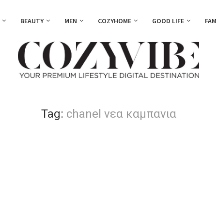
BEAUTY
MEN
COZYHOME
GOOD LIFE
FAM
Tag:
chanel νεα καμπανια