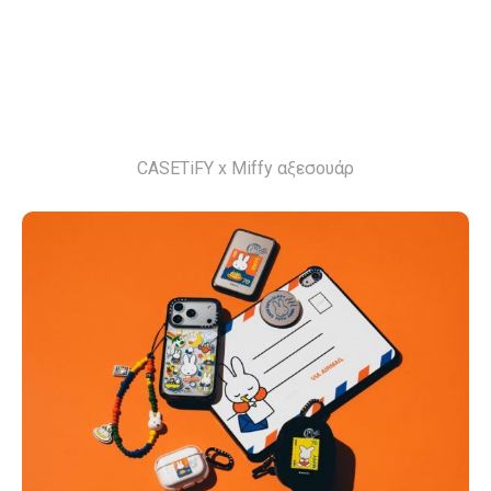
CASETiFY x Miffy αξεσουάρ