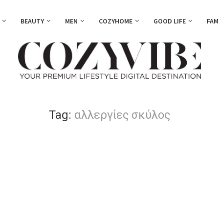
BEAUTY
MEN
COZYHOME
GOOD LIFE
FAM
Tag:
αλλεργίες σκύλος