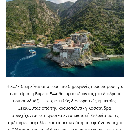
Η Χαλκιδική είναι από τους πιο δημοφιλείς προορισμούς για
road trip στη Βόρεια Ελλάδα, προσφέροντας μια διαδρομή
που συνδυάζει τρεις εντελώς διαφορετικές εμπειρίες.
Ξεκινώντας από την κοσμοπολίτικη Κασσάνδρα,
συνεχίζοντας στη φυσικά εντυπωσιακή Σιθωνία με τις
αμέτρητες παραλίες και τα πευκοδάση που φτάνουν μέχρι
τη θάλασσα, και καταλήγοντας – στο μέτρο του επιτρεπτού –